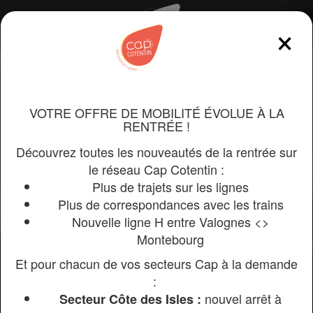
×
Menu
Bienvenue sur le site de
VOTRE OFFRE DE MOBILITÉ ÉVOLUE À LA
réservation des services à
RENTRÉE !
la demande de Cap
Découvrez toutes les nouveautés de la rentrée sur
le réseau Cap Cotentin :
Cotentin
Plus de trajets sur les lignes
Plus de correspondances avec les trains
Si vous êtes nouveau client, pour faire activer vos
Nouvelle ligne H entre Valognes <>
droits particuliers (Personnes à Mobilité Réduite),
Montebourg
contactez le service client au 0806 079 530
(touche 2).
Et pour chacun de vos secteurs Cap à la demande
Zone
:
Sélectio
nouvel arrêt à
Secteur Côte des Isles :