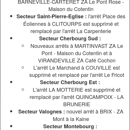
Départ
BARNEVILLE-CARTERET ZA Le Pont Rose -
Sélectio
Maison du Cotentin
l'arrêt Place des
Secteur Saint-Pierre-Eglise :
Arrivée
Éoliennes à CLITOURPS est supprimé et
Sélectio
remplacé par l'arrêt La Carpenterie
Secteur Cherbourg Sud :
Rechercher
N
ouveaux arrêts à MARTINVAST ZA Le
Pont - Maison du Cotentin et à
VIRANDEVILLE ZA Café Cochon
L'arrêt Le Marchand à COUVILLE est
supprimé et remplacé par l'arrêt Le Fricot
Secteur Cherbourg Est :
L'arrêt LA MOTTERIE est supprimé et
remplacé par l'arrêt
QUINCAMPOIX - LA
BRUNERIE
n
ouvel arrêt à BRIX - ZA
Secteur Valognes :
Mont à la Kaine
Secteur Montebourg :